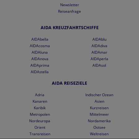
Newsletter
Reiseanfrage
AIDA KREUZFAHRTSCHIFFE
AIDAbella
AIDAblu
AIDAcosma
AIDAdiva
AIDAluna
AIDAmar
AIDAnova
AIDAperla
AIDAprima
AIDAsol
AIDAstella
AIDA REISEZIELE
Adria
Indischer Ozean
Kanaren
Asien
Karibik
Kurzreisen
Metropolen
Mittelmeer
Nordeuropa
Nordamerika
Orient
Ostsee
Transreisen
Weltreisen