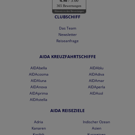
4.98
/ 5.00
365 Bewertungen
Hinweis zu den Bewertungen
CLUBSCHIFF
Das Team
Newsletter
Reiseanfrage
AIDA KREUZFAHRTSCHIFFE
AIDAbella
AIDAblu
AIDAcosma
AIDAdiva
AIDAluna
AIDAmar
AIDAnova
AIDAperla
AIDAprima
AIDAsol
AIDAstella
AIDA REISEZIELE
Adria
Indischer Ozean
Kanaren
Asien
Karibik
Kurzreisen