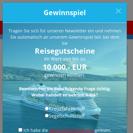
Gewinnspiel
0800 258 27 24
Tragen Sie sich für unseren Newsletter ein und nehmen
Sie automatisch an unserem Gewinnspiel teil, bei dem
Sie
Reisegutscheine
Route
im Wert von bis zu
10.000,- EUR
Schiff
gewinnen können.
Monat
Beantworten Sie dazu folgende Frage richtig:
Wobei handelt es sich um AIDA?
Jahr
Kreuzfahrtschiff
Segelschulschiff
1
Routen
Ich habe die
Datenschutzerklärung
gelesen.