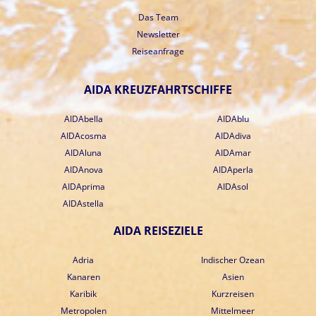
Das Team
Newsletter
Reiseanfrage
AIDA KREUZFAHRTSCHIFFE
AIDAbella
AIDAblu
AIDAcosma
AIDAdiva
AIDAluna
AIDAmar
AIDAnova
AIDAperla
AIDAprima
AIDAsol
AIDAstella
AIDA REISEZIELE
Adria
Indischer Ozean
Kanaren
Asien
Karibik
Kurzreisen
Metropolen
Mittelmeer