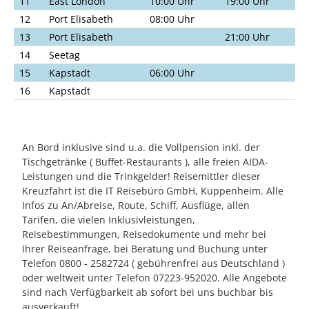
11
East London
10:00 Uhr
19:00 Uhr
12
Port Elisabeth
08:00 Uhr
13
Port Elisabeth
21:00 Uhr
14
Seetag
15
Kapstadt
06:00 Uhr
16
Kapstadt
An Bord inklusive sind u.a. die Vollpension inkl. der
Tischgetränke ( Buffet-Restaurants ), alle freien AIDA-
Leistungen und die Trinkgelder! Reisemittler dieser
Kreuzfahrt ist die IT Reisebüro GmbH, Kuppenheim. Alle
Infos zu An/Abreise, Route, Schiff, Ausflüge, allen
Tarifen, die vielen Inklusivleistungen,
Reisebestimmungen, Reisedokumente und mehr bei
Ihrer Reiseanfrage, bei Beratung und Buchung unter
Telefon 0800 - 2582724 ( gebührenfrei aus Deutschland )
oder weltweit unter Telefon 07223-952020. Alle Angebote
sind nach Verfügbarkeit ab sofort bei uns buchbar bis
ausverkauft!