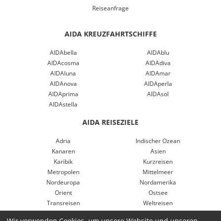
Reiseanfrage
AIDA KREUZFAHRTSCHIFFE
AIDAbella
AIDAblu
AIDAcosma
AIDAdiva
AIDAluna
AIDAmar
AIDAnova
AIDAperla
AIDAprima
AIDAsol
AIDAstella
AIDA REISEZIELE
Adria
Indischer Ozean
Kanaren
Asien
Karibik
Kurzreisen
Metropolen
Mittelmeer
Nordeuropa
Nordamerika
Orient
Ostsee
Transreisen
Weltreisen
Westeuropa
Nordeuropa
Wir verwenden Cookies, um unsere Website und unseren