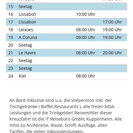
15
Seetag
16
Lissabon
10:00 Uhr
17
Lissabon
17:00 Uhr
18
Leixoes
08:00 Uhr
19:00 Uhr
19
A Coruna
09:00 Uhr
19:00 Uhr
20
Seetag
21
Le Havre
08:00 Uhr
20:00 Uhr
22
Seetag
23
Seetag
24
Kiel
08:00 Uhr
An Bord inklusive sind u.a. die Vollpension inkl. der
Tischgetränke ( Buffet-Restaurants ), alle freien AIDA-
Leistungen und die Trinkgelder! Reisemittler dieser
Kreuzfahrt ist die IT Reisebüro GmbH, Kuppenheim. Alle
Infos zu An/Abreise, Route, Schiff, Ausflüge, allen
Tarifen, die vielen Inklusivleistungen,