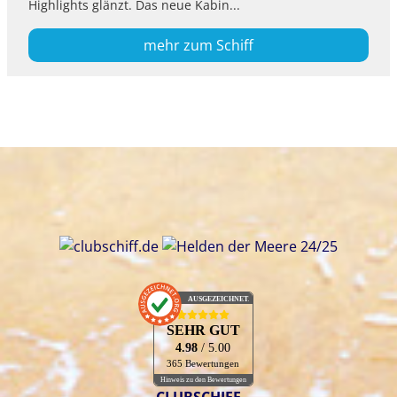
Highlights glänzt. Das neue Kabin...
mehr zum Schiff
AUSGEZEICHNET
.org
SEHR GUT
4.98
/ 5.00
365 Bewertungen
Hinweis zu den Bewertungen