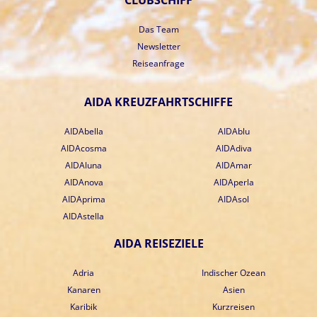
CLUBSCHIFF
Das Team
Newsletter
Reiseanfrage
AIDA KREUZFAHRTSCHIFFE
AIDAbella
AIDAblu
AIDAcosma
AIDAdiva
AIDAluna
AIDAmar
AIDAnova
AIDAperla
AIDAprima
AIDAsol
AIDAstella
AIDA REISEZIELE
Adria
Indischer Ozean
Kanaren
Asien
Karibik
Kurzreisen