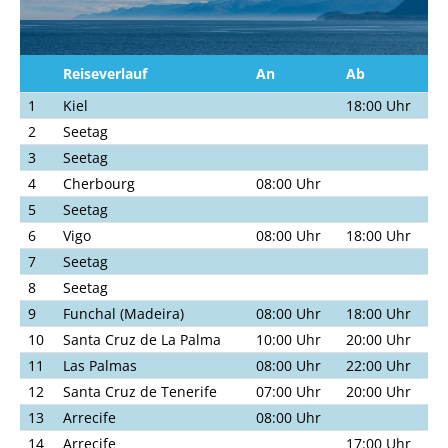
Reiseverlauf
An
Ab
1
Kiel
18:00 Uhr
2
Seetag
3
Seetag
4
Cherbourg
08:00 Uhr
5
Seetag
6
Vigo
08:00 Uhr
18:00 Uhr
7
Seetag
8
Seetag
9
Funchal (Madeira)
08:00 Uhr
18:00 Uhr
10
Santa Cruz de La Palma
10:00 Uhr
20:00 Uhr
11
Las Palmas
08:00 Uhr
22:00 Uhr
12
Santa Cruz de Tenerife
07:00 Uhr
20:00 Uhr
13
Arrecife
08:00 Uhr
14
Arrecife
17:00 Uhr