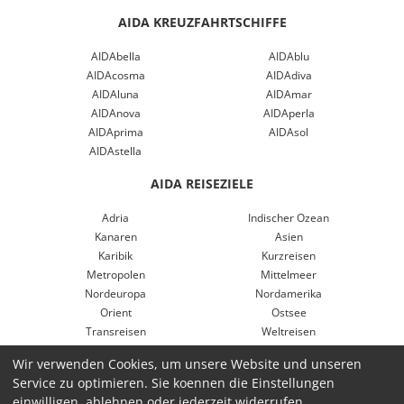
AIDA KREUZFAHRTSCHIFFE
AIDAbella
AIDAblu
AIDAcosma
AIDAdiva
AIDAluna
AIDAmar
AIDAnova
AIDAperla
AIDAprima
AIDAsol
AIDAstella
AIDA REISEZIELE
Adria
Indischer Ozean
Kanaren
Asien
Karibik
Kurzreisen
Metropolen
Mittelmeer
Nordeuropa
Nordamerika
Orient
Ostsee
Transreisen
Weltreisen
Westeuropa
Nordeuropa
Wir verwenden Cookies, um unsere Website und unseren
Griechenland
Weltenbummler
Service zu optimieren. Sie koennen die Einstellungen
Südafrika
einwilligen, ablehnen oder jederzeit widerrufen.