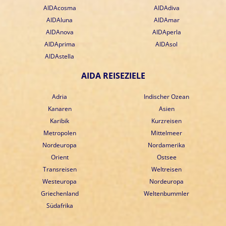
AIDAcosma
AIDAdiva
AIDAluna
AIDAmar
AIDAnova
AIDAperla
AIDAprima
AIDAsol
AIDAstella
AIDA REISEZIELE
Adria
Indischer Ozean
Kanaren
Asien
Karibik
Kurzreisen
Metropolen
Mittelmeer
Nordeuropa
Nordamerika
Orient
Ostsee
Transreisen
Weltreisen
Westeuropa
Nordeuropa
Griechenland
Weltenbummler
Südafrika