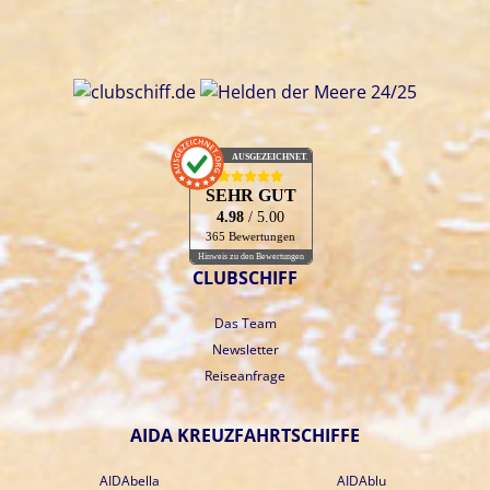
AUSGEZEICHNET
.org
SEHR GUT
4.98
/ 5.00
365 Bewertungen
Hinweis zu den Bewertungen
CLUBSCHIFF
Das Team
Newsletter
Reiseanfrage
AIDA KREUZFAHRTSCHIFFE
AIDAbella
AIDAblu