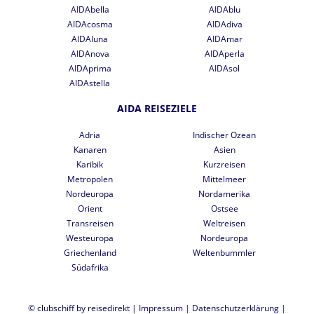
AIDAbella
AIDAblu
AIDAcosma
AIDAdiva
AIDAluna
AIDAmar
AIDAnova
AIDAperla
AIDAprima
AIDAsol
AIDAstella
AIDA REISEZIELE
Adria
Indischer Ozean
Kanaren
Asien
Karibik
Kurzreisen
Metropolen
Mittelmeer
Nordeuropa
Nordamerika
Orient
Ostsee
Transreisen
Weltreisen
Westeuropa
Nordeuropa
Griechenland
Weltenbummler
Südafrika
© clubschiff by reisedirekt |
Impressum
|
Datenschutzerklärung
|