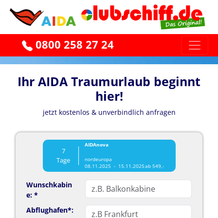
0800 258 27 24
Ihr AIDA Traumurlaub beginnt
hier!
jetzt kostenlos & unverbindlich anfragen
AIDAnova
7
Tage
nordeuropa
08.11.2025 - 15.11.2025
ab 549,-
Wunschkabin
e: *
Abflughafen*: