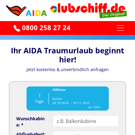
0800 258 27 24
Ihr AIDA Traumurlaub beginnt
hier!
jetzt kostenlos & unverbindlich anfragen
AIDAmar
7
ostsee
Tage
26.10.2025 - 02.11.2025
ab 1565,-
Wunschkabin
e: *
Abflughafen*: