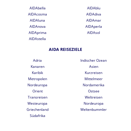
AIDAbella
AIDAblu
AIDAcosma
AIDAdiva
AIDAluna
AIDAmar
AIDAnova
AIDAperla
AIDAprima
AIDAsol
AIDAstella
AIDA REISEZIELE
Adria
Indischer Ozean
Kanaren
Asien
Karibik
Kurzreisen
Metropolen
Mittelmeer
Nordeuropa
Nordamerika
Orient
Ostsee
Transreisen
Weltreisen
Westeuropa
Nordeuropa
Griechenland
Weltenbummler
Südafrika