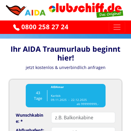
0800 258 27 24
Ihr AIDA Traumurlaub beginnt
hier!
jetzt kostenlos & unverbindlich anfragen
AIDAmar
43
Karibik
Tage
09.11.2025 - 22.12.2025
ab 999999999,-
Wunschkabin
e: *
Abflughafen*: