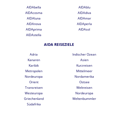
AIDAbella
AIDAblu
AIDAcosma
AIDAdiva
AIDAluna
AIDAmar
AIDAnova
AIDAperla
AIDAprima
AIDAsol
AIDAstella
AIDA REISEZIELE
Adria
Indischer Ozean
Kanaren
Asien
Karibik
Kurzreisen
Metropolen
Mittelmeer
Nordeuropa
Nordamerika
Orient
Ostsee
Transreisen
Weltreisen
Westeuropa
Nordeuropa
Griechenland
Weltenbummler
Südafrika