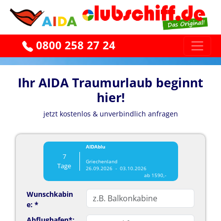
0800 258 27 24
Ihr AIDA Traumurlaub beginnt
hier!
jetzt kostenlos & unverbindlich anfragen
AIDAblu
7
Griechenland
Tage
26.09.2026 - 03.10.2026
ab 1590,-
Wunschkabin
e: *
Abflughafen*: