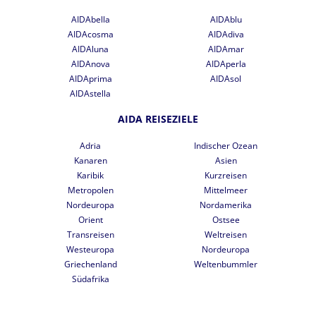
AIDAbella
AIDAblu
AIDAcosma
AIDAdiva
AIDAluna
AIDAmar
AIDAnova
AIDAperla
AIDAprima
AIDAsol
AIDAstella
AIDA REISEZIELE
Adria
Indischer Ozean
Kanaren
Asien
Karibik
Kurzreisen
Metropolen
Mittelmeer
Nordeuropa
Nordamerika
Orient
Ostsee
Transreisen
Weltreisen
Westeuropa
Nordeuropa
Griechenland
Weltenbummler
Südafrika