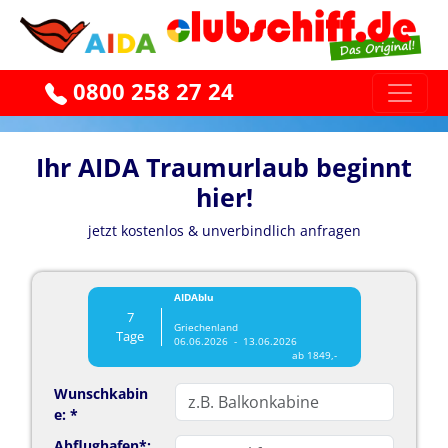
0800 258 27 24
Ihr AIDA Traumurlaub beginnt
hier!
jetzt kostenlos & unverbindlich anfragen
AIDAblu
7
Griechenland
Tage
06.06.2026 - 13.06.2026
ab 1849,-
Wunschkabin
e: *
Abflughafen*: