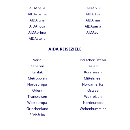
AIDAbella
AIDAblu
AIDAcosma
AIDAdiva
AIDAluna
AIDAmar
AIDAnova
AIDAperla
AIDAprima
AIDAsol
AIDAstella
AIDA REISEZIELE
Adria
Indischer Ozean
Kanaren
Asien
Karibik
Kurzreisen
Metropolen
Mittelmeer
Nordeuropa
Nordamerika
Orient
Ostsee
Transreisen
Weltreisen
Westeuropa
Nordeuropa
Griechenland
Weltenbummler
Südafrika